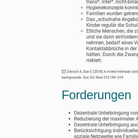
trans*, inter*, nicht-bi
Hygienekonzepte konnte
Familien wurden getrenn
Das „schulnahe Angebot
Kinder regulär die Sch
Etliche Menschen, die z
und sie dann einfordern
nehmen, bedarf eines V
Kontaktabbrüche in der 
hätten. Durch die Zwan
riskiert.
[1]
Ziersch A, Due C (2018) A mixed methods syst
backgrounds. Soc Sci Med 213:199–219
Forderungen
Dezentrale Unterbringung von
Reduzierung der maximalen A
Dezentrale Unterbringung au
Berücksichtigung individuell
soziale Netzwerke wie Famili