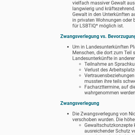
vielfach massiver Gewalt ausg
langwierig und kräftezehrend
Gewalt in den Unterkünften a
in privaten Wohnungen oder b
für LSBTIQ* möglich ist.
Zwangsverlegung vs. Bevorzugun
Um in Landesunterkünften Plat
Menschen, die dort zum Teil 
Landesunterkünfte in anderen
Teilnahme an Sprachkur
Verlust des Arbeitspla
Vertrauensbeziehungen
mussten ihre teils sch
Facharzttermine, auf di
wahrgenommen werden
Zwangsverlegung
Die Zwangsverlegung von Nich
verschoben wurden. Die höhe
Gewaltschutzkonzepte kö
ausreichender Schutz vo