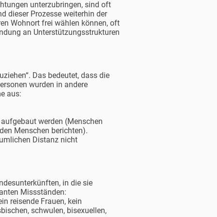
chtungen unterzubringen, sind oft
d dieser Prozesse weiterhin der
ren Wohnort frei wählen können, oft
indung an Unterstützungsstrukturen
uziehen“. Das bedeutet, dass die
Personen wurden in andere
me aus:
t aufgebaut werden (Menschen
mden Menschen berichten).
äumlichen Distanz nicht
desunterkünften, in die sie
tanten Missständen:
in reisende Frauen, kein
bischen, schwulen, bisexuellen,