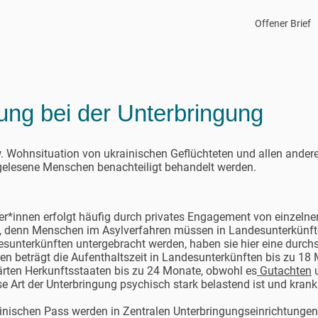
Offener Brief
ng bei der Unterbringung
. Wohnsituation von ukrainischen Geflüchteten und allen anderen
 gelesene Menschen benachteiligt behandelt werden.
er*innen erfolgt häufig durch privates Engagement von einzelne
ich, denn Menschen im Asylverfahren müssen in Landesunterkünft
sunterkünften untergebracht werden, haben sie hier eine durchsc
en beträgt die Aufenthaltszeit in Landesunterkünften bis zu 18 
ärten Herkunftsstaaten bis zu 24 Monate, obwohl es
Gutachten
u
se Art der Unterbringung psychisch stark belastend ist und kra
.
inischen Pass werden in Zentralen Unterbringungseinrichtungen 