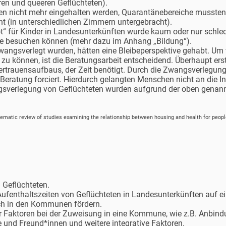
nären und queeren Geflüchteten).
n nicht mehr eingehalten werden, Quarantänebereiche mussten 
t (in unterschiedlichen Zimmern untergebracht).
“ für Kinder in Landesunterkünften wurde kaum oder nur schle
ule besuchen können (mehr dazu im Anhang „Bildung“).
wangsverlegt wurden, hätten eine Bleibeperspektive gehabt. Um 
 zu können, ist die Beratungsarbeit entscheidend. Überhaupt er
ertrauensaufbaus, der Zeit benötigt. Durch die Zwangsverlegun
Beratung forciert. Hierdurch gelangten Menschen nicht an die In
gsverlegung von Geflüchteten wurden aufgrund der oben genan
ematic review of studies examining the relationship between housing and health for peop
 Geflüchteten.
ufenthaltszeiten von Geflüchteten in Landesunterkünften auf 
ch in den Kommunen fördern.
er Faktoren bei der Zuweisung in eine Kommune, wie z.B. Anbind
e und Freund*innen und weitere integrative Faktoren.