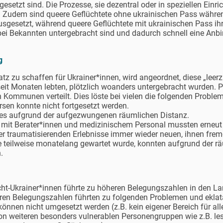
esetzt sind. Die Prozesse, sie dezentral oder in speziellen Einri
. Zudem sind queere Geflüchtete ohne ukrainischen Pass währen
usgesetzt, während queere Geflüchtete mit ukrainischen Pass ih
ei Bekannten untergebracht sind und dadurch schnell eine Anb
g
z zu schaffen für Ukrainer*innen, wird angeordnet, diese „leerz
seit Monaten lebten, plötzlich woanders untergebracht wurden. 
 Kommunen verteilt. Dies löste bei vielen die folgenden Proble
sen konnte nicht fortgesetzt werden.
tzes aufgrund der aufgezwungenen räumlichen Distanz.
 mit Berater*innen und medizinischem Personal mussten erneu
wer traumatisierenden Erlebnisse immer wieder neuen, ihnen fre
e teilweise monatelang gewartet wurde, konnten aufgrund der r
.
t-Ukrainer*innen führte zu höheren Belegungszahlen in den Lan
ren Belegungszahlen führten zu folgenden Problemen und ekla
nnen nicht umgesetzt werden (z.B. kein eigener Bereich für alle
n weiteren besonders vulnerablen Personengruppen wie z.B. les